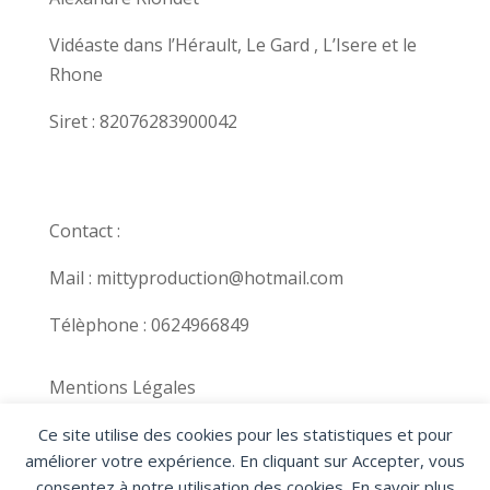
Vidéaste dans l’Hérault, Le Gard , L’Isere et le
Rhone
Siret : 82076283900042
Contact :
Mail : mittyproduction@hotmail.com
Télèphone : 0624966849
Mentions Légales
Politique de confidentialité
Ce site utilise des cookies pour les statistiques et pour
améliorer votre expérience. En cliquant sur Accepter, vous
Les photos utilisées cette page sont les
consentez à notre utilisation des cookies. En savoir plus